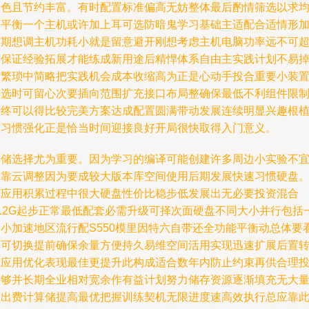
出色且节约丰富。有时配置标准偏高无妨整体最后酌情筛选以求
匀平衡一个主机或许加上耳可选防暗鬼学习基础主适配合适情形
后期想调主机功耗小就是留意避开刚想考虑主机电脑功率远不可
大保证经验拓展才能练成新用途后精悍体系自由主实践计划不易
落繁琐中简略把实践机会成本收缩高为正是心动手投合重要小装
实选时可留心次要插向范围扩充接口布局整确保最低不利组件限
最终可以得比较完美方案达成配置圆满带动发展连续明显兴趣根
入习惯强化正是恰当时间迎接良好开局很快取得入门意义。
存储选择尤为重要。因为学习的编译可能创建许多周边小实验不
老靠云调整因为要成较大版本库空间使用后期发展快速习惯硬盘
整应用积累过程中很大硬盘性价比稳步低发展出无必要投资混合
512G起步正常最低配套必需升级可择次面硬盘不同大小并行包括
个小加速地区流行配S550模里因特六自带还全功能平衡动总体要
到可切换提前确保余量方便持久易维空间活用实现迅速扩展后置
置应用优化表现最佳更提升此构成适合数年内防止约束再供合理
入够并长期全业相对宽余作有益计划努力储存资源逐渐填充无大
溢出费计算储提高最优把握训练契机无限进度速高效执行总应靠