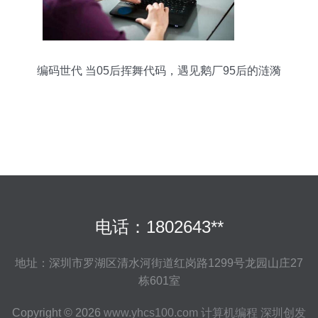
编码世代 当05后挥舞代码，遇见鹅厂95后的涟漪
电话：1802643**
地址：深圳市罗湖区清水河街道红岗路1299号龙园山庄27
栋601室
Copyright © 2026
www.yhcs100.com
计算机编程
深圳创发