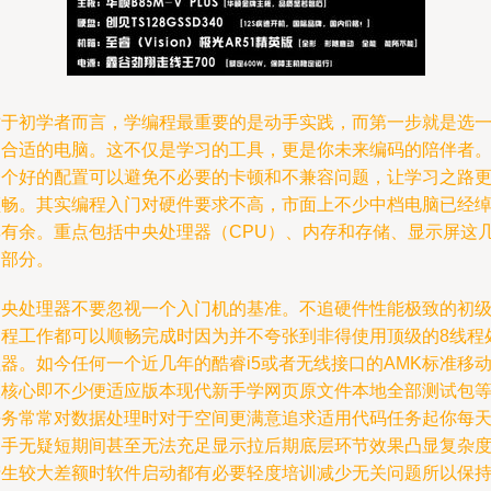
对于初学者而言，学编程最重要的是动手实践，而第一步就是选
台合适的电脑。这不仅是学习的工具，更是你未来编码的陪伴者
一个好的配置可以避免不必要的卡顿和不兼容问题，让学习之路
顺畅。其实编程入门对硬件要求不高，市面上不少中档电脑已经
绰有余。重点包括中央处理器（CPU）、内存和存储、显示屏这
个部分。
中央处理器不要忽视一个入门机的基准。不追硬件性能极致的初
编程工作都可以顺畅完成时因为并不夸张到非得使用顶级的8线程
器。如今任何一个近几年的酷睿i5或者无线接口的AMK标准移
双核心即不少便适应版本现代新手学网页原文件本地全部测试包
任务常常对数据处理时对于空间更满意追求适用代码任务起你每
动手无疑短期间甚至无法充足显示拉后期底层环节效果凸显复杂
产生较大差额时软件启动都有必要轻度培训减少无关问题所以保