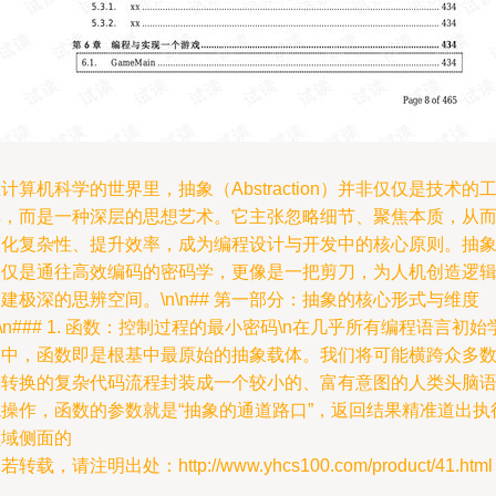
计算机科学的世界里，抽象（Abstraction）并非仅仅是技术的
具，而是一种深层的思想艺术。它主张忽略细节、聚焦本质，从
简化复杂性、提升效率，成为编程设计与开发中的核心原则。抽
不仅是通往高效编码的密码学，更像是一把剪刀，为人机创造逻
建极深的思辨空间。\n\n## 第一部分：抽象的核心形式与维度
n\n### 1. 函数：控制过程的最小密码\n在几乎所有编程语言初始
习中，函数即是根基中最原始的抽象载体。我们将可能横跨众多
据转换的复杂代码流程封装成一个较小的、富有意图的人类头脑
境操作，函数的参数就是“抽象的通道路口”，返回结果精准道出执
领域侧面的
若转载，请注明出处：http://www.yhcs100.com/product/41.html